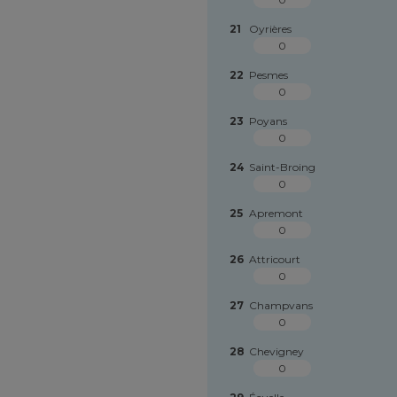
21
Oyrières
0
22
Pesmes
0
23
Poyans
0
24
Saint-Broing
0
25
Apremont
0
26
Attricourt
0
27
Champvans
0
28
Chevigney
0