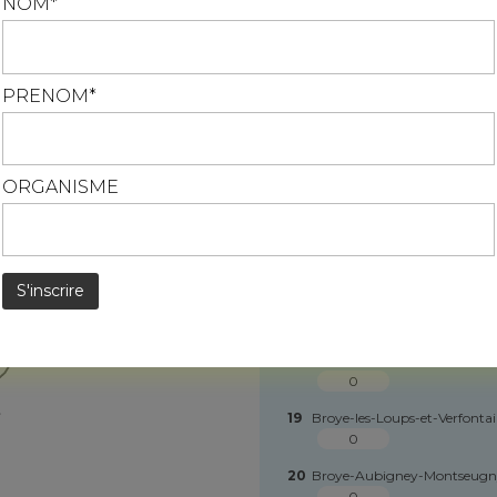
NOM*
12
Vars
En savoir plus
S*
13
Arsans
S*
PRENOM*
14
Igny
S*
ORGANISME
15
Rigny
S*
16
Cresancey
S*
17
Arc-lès-Gray
S*
18
Autrey-lès-Gray
0
19
Broye-les-Loups-et-Verfonta
0
20
Broye-Aubigney-Montseug
0