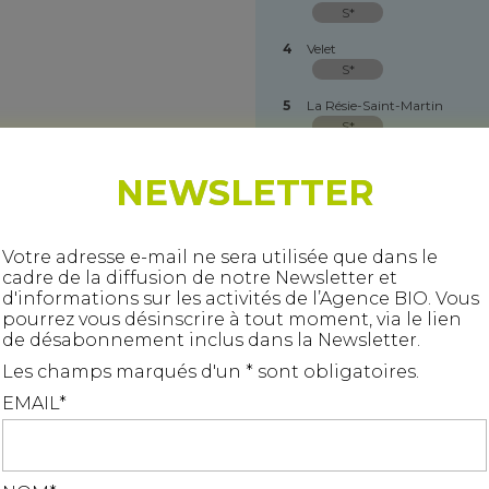
S*
4
Velet
S*
5
La Résie-Saint-Martin
S*
6
Ancier
NEWSLETTER
S*
7
Champtonnay
S*
Votre adresse e-mail ne sera utilisée que dans le
cadre de la diffusion de notre Newsletter et
8
Velesmes-Échevanne
d'informations sur les activités de l’Agence BIO. Vous
S*
pourrez vous désinscrire à tout moment, via le lien
9
Auvet-et-la-Chapelotte
de désabonnement inclus dans la Newsletter.
S*
Les champs marqués d'un * sont obligatoires.
10
Battrans
EMAIL*
S*
Ce site utilise des cookies pour le suivi de fréquentation. Vou
11
Mantoche
S*
devez accepter pour continuer
J'accepte
Je refuse