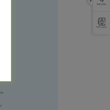
Parcelles
Annuaire
ine
ny