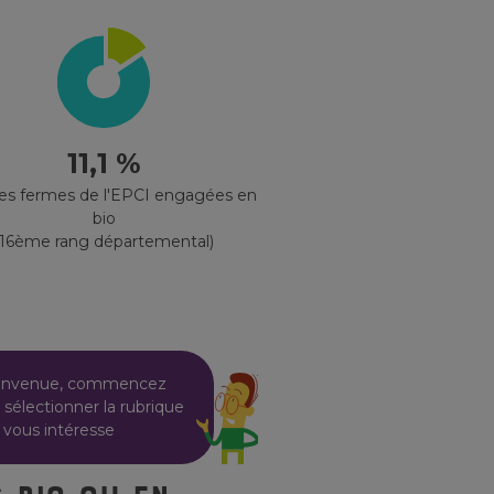
11,1 %
des fermes de l'EPCI engagées en
bio
(16ème rang départemental)
envenue, commencez
 sélectionner la rubrique
 vous intéresse