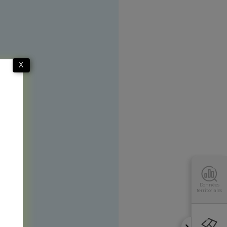
X
Données
territoriales
s