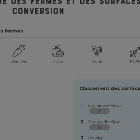
ue des fermes et des surfaces
conversion
es fermes
Légumes
Fruits
Vigne
PPA
Classement des surface
1
Bouhans-et-Feurg
S*
2
Chargey-lès-Gray
S*
3
Lœuilley