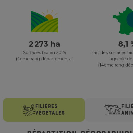
2 273 ha
8,1
Surfaces bio en 2025
Part des surfaces bio
(4ème rang départemental)
agricole de
(14ème rang dép
FILIÈRES
FILI
VÉGÉTALES
ANI