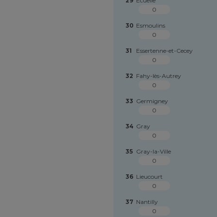
29
Écuelle
0
30
Esmoulins
0
31
Essertenne-et-Cecey
0
32
Fahy-lès-Autrey
0
33
Germigney
0
34
Gray
0
35
Gray-la-Ville
0
36
Lieucourt
0
37
Nantilly
0