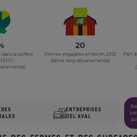
 %
20
 dans la surface
Fermes engagées en bio en 2025
Part 
 l'EPCI
(6ème rang départemental)
artemental)
Bi
ÈRES
ENTREPRISES
par
MALES
DE
L'AVAL
qui