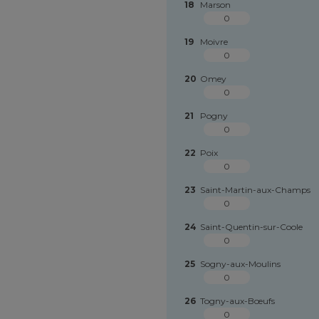
18
Marson
0
19
Moivre
0
20
Omey
0
21
Pogny
0
22
Poix
0
23
Saint-Martin-aux-Champs
0
24
Saint-Quentin-sur-Coole
0
25
Sogny-aux-Moulins
0
26
Togny-aux-Bœufs
0