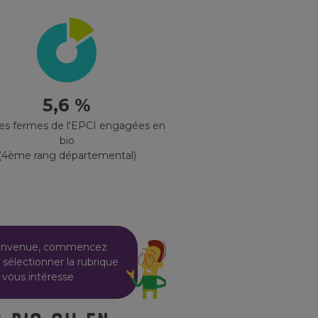
5,6 %
des fermes de l'EPCI engagées en
bio
(4ème rang départemental)
envenue, commencez
 sélectionner la rubrique
 vous intéresse