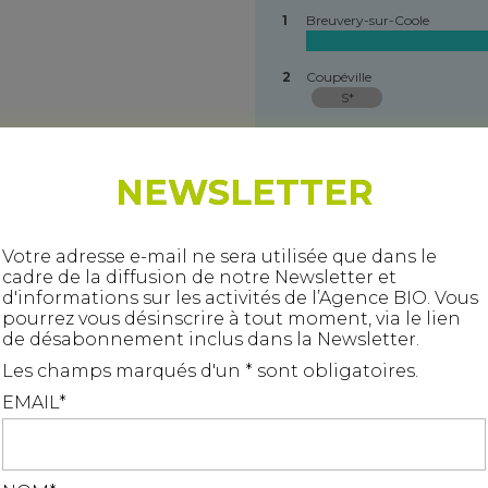
1
Breuvery-sur-Coole
2
Coupéville
S*
3
Saint-Germain-la-Ville
S*
NEWSLETTER
4
Le Fresne
S*
5
Saint-Jean-sur-Moivre
Votre adresse e-mail ne sera utilisée que dans le
S*
cadre de la diffusion de notre Newsletter et
d'informations sur les activités de l’Agence BIO. Vous
6
Nuisement-sur-Coole
pourrez vous désinscrire à tout moment, via le lien
S*
de désabonnement inclus dans la Newsletter.
7
Courtisols
Les champs marqués d'un * sont obligatoires.
S*
EMAIL*
8
Somme-Vesle
0
Ce site utilise des cookies pour le suivi de fréquentation. Vou
9
Cernon
devez accepter pour continuer
J'accepte
Je refuse