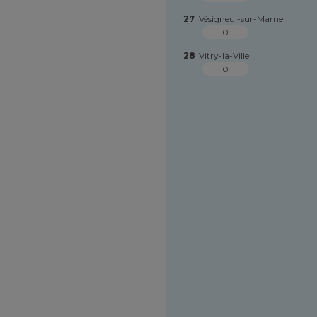
27
Vésigneul-sur-Marne
0
28
Vitry-la-Ville
0