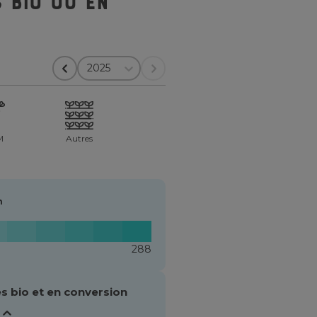
 bio ou en
2025
M
Autres
n
288
s bio et en conversion