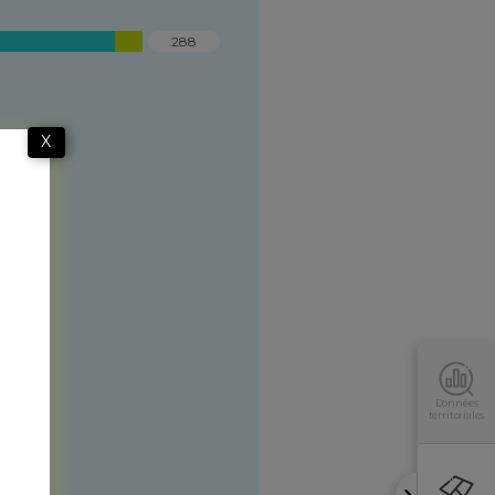
288
X
Données
territoriales
s