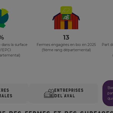
 %
13
 dans la surface
Fermes engagées en bio en 2025
Part 
 l'EPCI
(9ème rang départemental)
artemental)
Bi
ÈRES
ENTREPRISES
par
MALES
DE
L'AVAL
qui