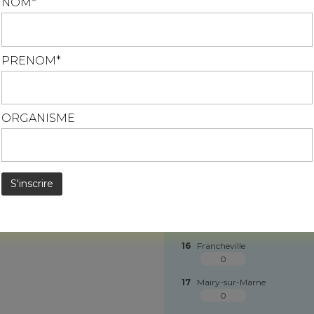
NOM*
0
En savoir plus
10
Cheppes-la-Prairie
0
PRENOM*
11
Chepy
0
12
Coupetz
0
ORGANISME
13
Dampierre-sur-Moivre
0
14
Écury-sur-Coole
0
15
Faux-Vésigneul
0
16
Francheville
0
17
Mairy-sur-Marne
0