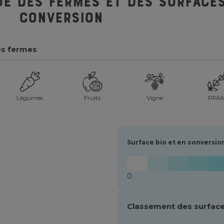
ue des fermes et des surfaces
conversion
es fermes
Légumes
Fruits
Vigne
PPA
Surface bio et en conversio
0
Classement des surface