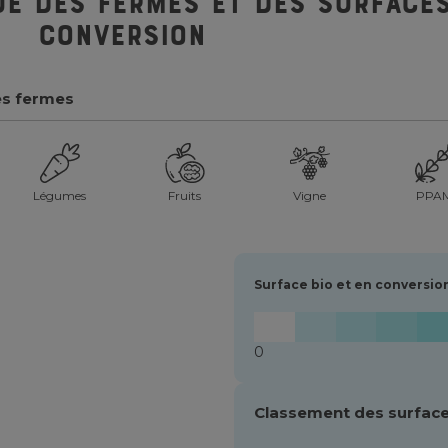
ue des fermes et des surfaces
conversion
es fermes
Légumes
Fruits
Vigne
PPA
Surface bio et en conversio
0
Classement des surface