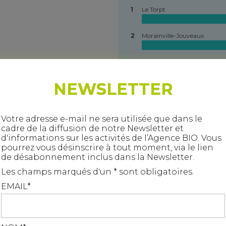
1
Le Torpt
2
Morainville-Jouveaux
3
Saint-Aubin-de-Scellon
NEWSLETTER
4
Saint-Germain-la-Campagn
S*
5
La Lande-Saint-Léger
Votre adresse e-mail ne sera utilisée que dans le
S*
cadre de la diffusion de notre Newsletter et
d'informations sur les activités de l’Agence BIO. Vous
6
Martainville
pourrez vous désinscrire à tout moment, via le lien
S*
de désabonnement inclus dans la Newsletter.
7
La Poterie-Mathieu
Les champs marqués d'un * sont obligatoires.
S*
EMAIL*
8
Saint-Étienne-l'Allier
S*
Ce site utilise des cookies pour le suivi de fréquentation. Vou
9
Saint-Sylvestre-de-Cormeille
devez accepter pour continuer
J'accepte
Je refuse