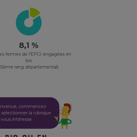
8,1 %
des fermes de l'EPCI engagées en
bio
(6ème rang départemental)
envenue, commencez
 sélectionner la rubrique
 vous intéresse