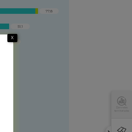
77,8
51,1
X
43,1
e
Données
territoriales
s
s