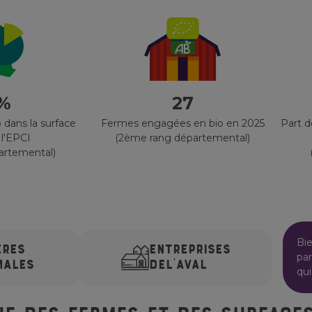
 %
27
 dans la surface
Fermes engagées en bio en 2025
Part 
 l'EPCI
(2ème rang départemental)
artemental)
Bi
ÈRES
ENTREPRISES
par
MALES
DE
L'AVAL
qui