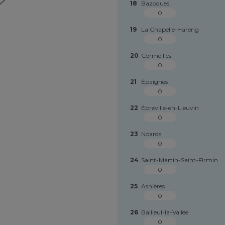
18
Bazoques
0
19
La Chapelle-Hareng
0
20
Cormeilles
0
21
Épaignes
0
22
Épreville-en-Lieuvin
0
23
Noards
0
24
Saint-Martin-Saint-Firmin
0
25
Asnières
0
26
Bailleul-la-Vallée
0