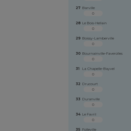
27
Barville
0
28
Le Bois-Hellain
0
29
Boissy-Lamberville
0
30
Bournainville-Faverolles
0
31
La Chapelle-Bayvel
0
32
Drucourt
0
33
Duranville
0
34
Le Favril
0
35
Folleville