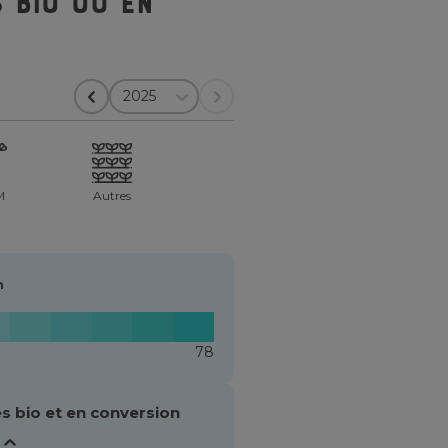
 bio ou en
2025
M
Autres
n
78
s bio et en conversion