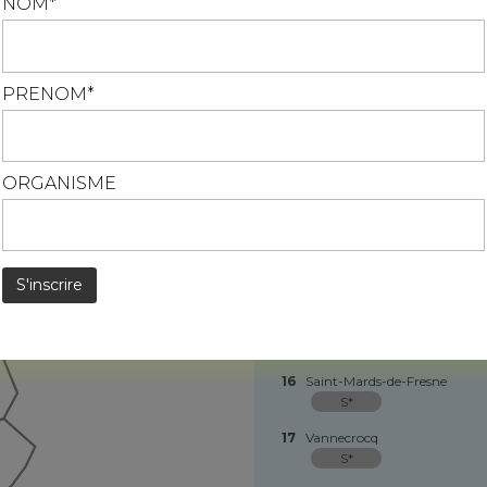
NOM*
S*
En savoir plus
10
Saint-Pierre-de-Cormeilles
S*
PRENOM*
11
Fontaine-la-Louvet
S*
12
Piencourt
S*
ORGANISME
13
Lieurey
S*
14
Saint-Pierre-des-Ifs
S*
15
Malouy
S*
16
Saint-Mards-de-Fresne
S*
17
Vannecrocq
S*