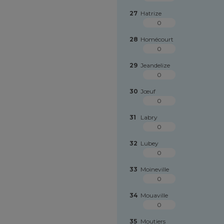
27
Hatrize
0
28
Homécourt
0
29
Jeandelize
0
30
Jœuf
0
31
Labry
0
32
Lubey
0
33
Moineville
0
34
Mouaville
0
35
Moutiers