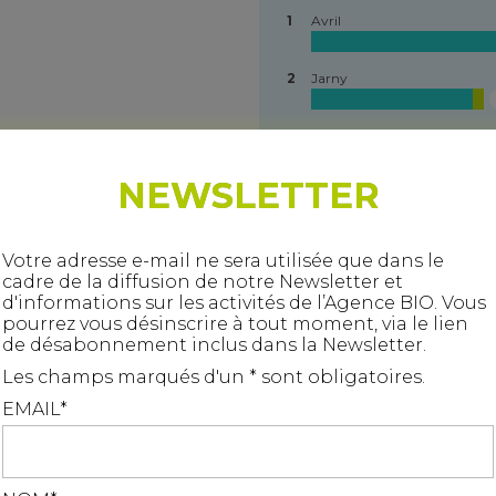
1
Avril
2
Jarny
3
Jouaville
S*
NEWSLETTER
4
Doncourt-lès-Conflans
S*
5
Conflans-en-Jarnisy
Votre adresse e-mail ne sera utilisée que dans le
S*
cadre de la diffusion de notre Newsletter et
d'informations sur les activités de l’Agence BIO. Vous
6
Bruville
pourrez vous désinscrire à tout moment, via le lien
S*
de désabonnement inclus dans la Newsletter.
7
Les Baroches
Les champs marqués d'un * sont obligatoires.
S*
EMAIL*
8
Auboué
S*
Ce site utilise des cookies pour le suivi de fréquentation. Vou
9
Batilly
devez accepter pour continuer
J'accepte
Je refuse