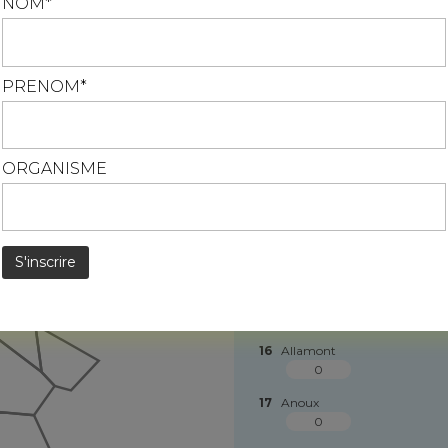
NOM*
S*
En savoir plus
10
Affléville
0
PRENOM*
11
Lantéfontaine
0
12
Puxe
0
ORGANISME
13
Saint-Ail
0
14
Valleroy
0
15
Abbéville-lès-Conflans
0
16
Allamont
0
17
Anoux
0