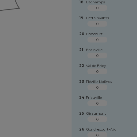
18
Béchamps
0
19
Bettainvillers
0
20
Boncourt
0
21
Brainville
0
22
Val de Briey
0
23
Fléville-Lixières
0
24
Friauville
0
25
Giraumont
0
26
Gondrecourt-Aix
0