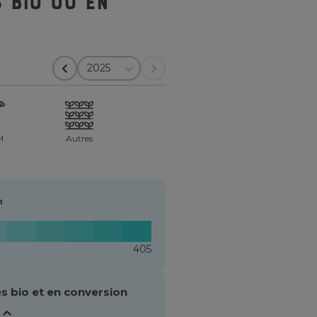
 bio ou en
2025
M
Autres
n
405
s bio et en conversion