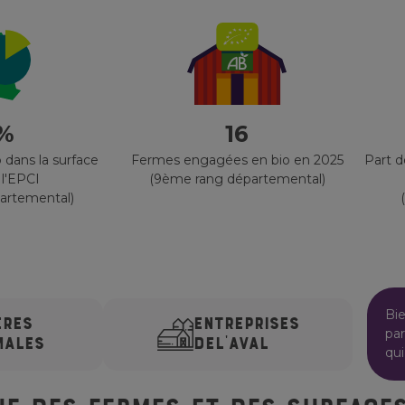
 %
16
 dans la surface
Fermes engagées en bio en 2025
Part 
 l'EPCI
(9ème rang départemental)
artemental)
Bi
ÈRES
ENTREPRISES
par
MALES
DE
L'AVAL
qui