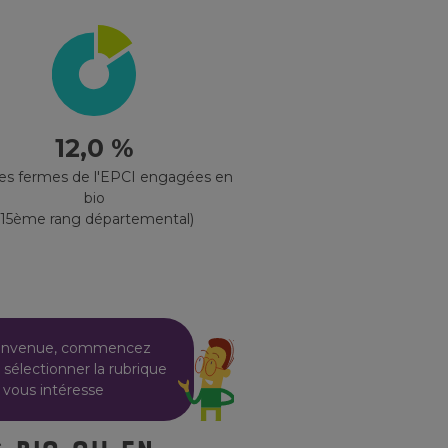
12,0 %
des fermes de l'EPCI engagées en
bio
(15ème rang départemental)
envenue, commencez
 sélectionner la rubrique
 vous intéresse