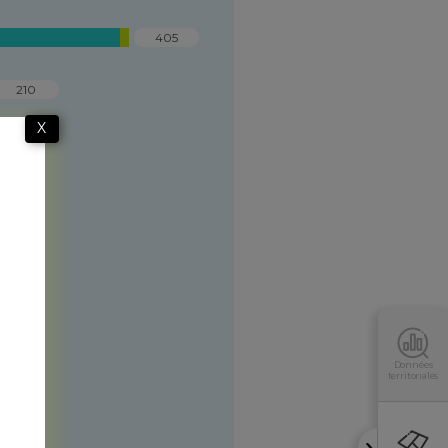
405
210
X
Données
territoriales
s