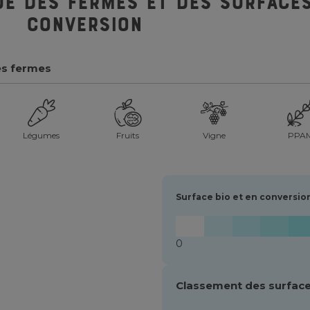
ue des fermes et des surfaces
conversion
es fermes
Légumes
Fruits
Vigne
PPA
Surface bio et en conversio
0
Classement des surface