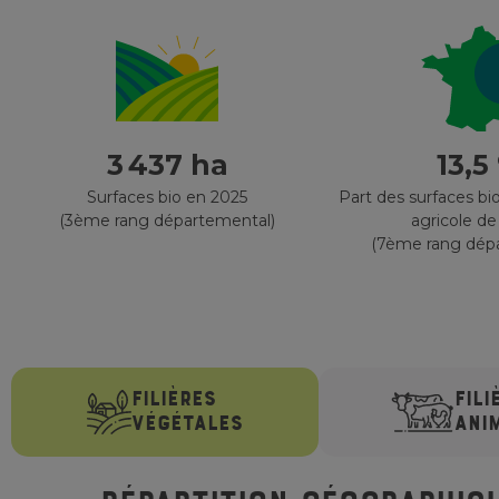
3 437 ha
13,5
Surfaces bio en 2025
Part des surfaces bio
(3ème rang départemental)
agricole de
(7ème rang dép
FILIÈRES
FILI
VÉGÉTALES
ANI