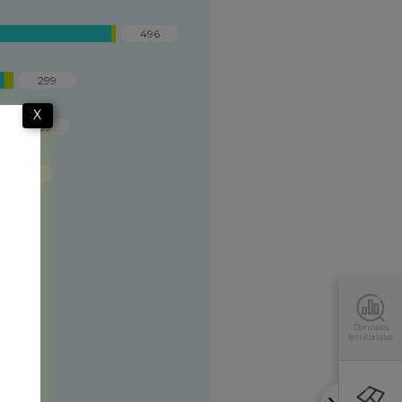
496
299
X
289
259
Données
territoriales
s