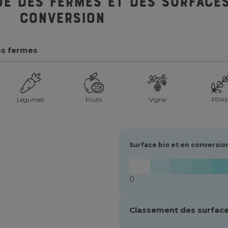
ue des fermes et des surfaces
conversion
es fermes
Légumes
Fruits
Vigne
PPA
Surface bio et en conversio
0
Classement des surface