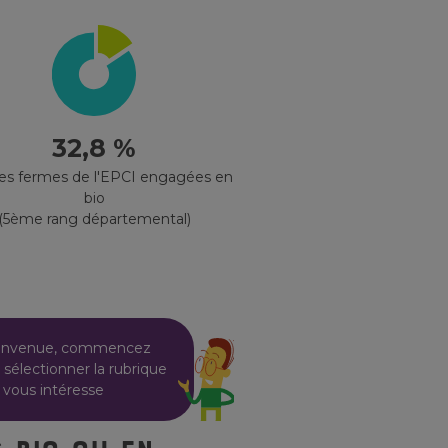
32,8 %
des fermes de l'EPCI engagées en
bio
(5ème rang départemental)
envenue, commencez
 sélectionner la rubrique
 vous intéresse