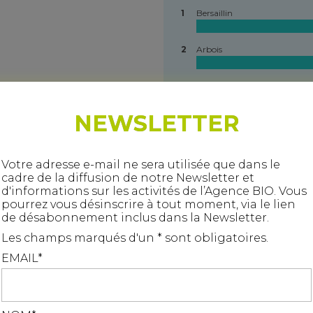
1
Bersaillin
2
Arbois
3
Marnoz
NEWSLETTER
4
Cernans
5
Grozon
Votre adresse e-mail ne sera utilisée que dans le
197
cadre de la diffusion de notre Newsletter et
d'informations sur les activités de l’Agence BIO. Vous
6
Pupillin
pourrez vous désinscrire à tout moment, via le lien
187
de désabonnement inclus dans la Newsletter.
7
Montigny-lès-Arsures
Les champs marqués d'un * sont obligatoires.
176
EMAIL*
8
Poligny
145
Ce site utilise des cookies pour le suivi de fréquentation. Vou
9
Mesnay
devez accepter pour continuer
J'accepte
Je refuse