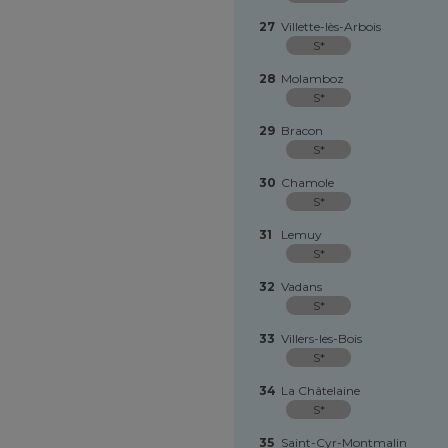
27
Villette-lès-Arbois
S*
28
Molamboz
S*
29
Bracon
S*
30
Chamole
S*
31
Lemuy
S*
32
Vadans
S*
33
Villers-les-Bois
S*
34
La Châtelaine
S*
35
Saint-Cyr-Montmalin