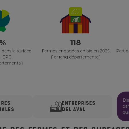
 %
118
 dans la surface
Fermes engagées en bio en 2025
Part 
 l'EPCI
(1er rang départemental)
artemental)
Bi
ÈRES
ENTREPRISES
par
MALES
DE
L'AVAL
qui