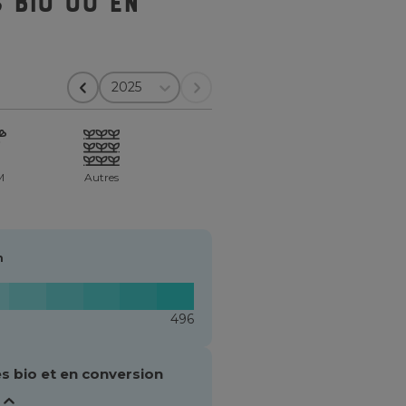
 bio ou en
2025
M
Autres
n
496
s bio et en conversion