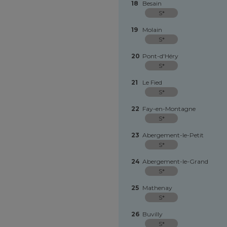
18
Besain
S*
19
Molain
S*
20
Pont-d'Héry
S*
21
Le Fied
S*
22
Fay-en-Montagne
S*
23
Abergement-le-Petit
S*
24
Abergement-le-Grand
S*
25
Mathenay
S*
26
Buvilly
S*