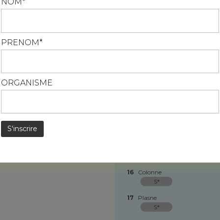
NOM*
124
En savoir plus
10
Tourmont
47,2
PRENOM*
11
Saint-Lothain
38,5
12
La Chapelle-sur-Furieuse
25,6
ORGANISME
13
Les Arsures
20,4
14
Salins-les-Bains
4,98
15
Les Planches-près-Arbois
3,84
16
Colonne
S*
17
Plasne
S*