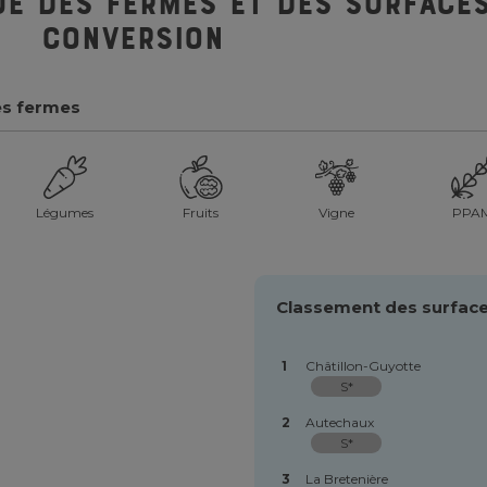
ue des fermes et des surfaces
conversion
es fermes
Légumes
Fruits
Vigne
PPA
Classement des surface
1
Châtillon-Guyotte
S*
2
Autechaux
S*
3
La Bretenière