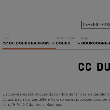
REVENIR AU 
EPCI
Département
Région
CC DU DOUBS BAUMOIS
DOUBS
BOURGOGNE-FR
CC D
Découvrez les statistiques du nombre de fermes, de transforma
Doubs Baumois
. Les différents graphiques proposés vous perme
dans l'EPCI
CC du Doubs Baumois