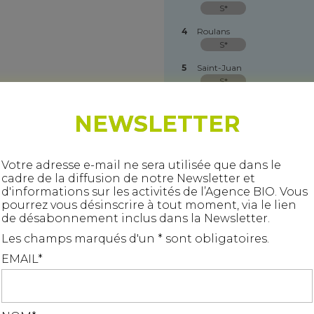
S*
4
Roulans
S*
5
Saint-Juan
S*
6
Grosbois
NEWSLETTER
S*
7
Luxiol
S*
Votre adresse e-mail ne sera utilisée que dans le
cadre de la diffusion de notre Newsletter et
8
Moncey
d'informations sur les activités de l’Agence BIO. Vous
S*
pourrez vous désinscrire à tout moment, via le lien
9
Voillans
de désabonnement inclus dans la Newsletter.
S*
Les champs marqués d'un * sont obligatoires.
10
Corcelle-Mieslot
EMAIL*
S*
Ce site utilise des cookies pour le suivi de fréquentation. Vou
11
Pouligney-Lusans
S*
devez accepter pour continuer
J'accepte
Je refuse