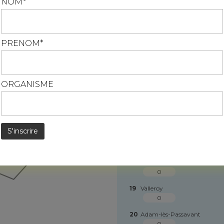
NOM*
12
Cendrey
En savoir plus
S*
13
Glamondans
S*
PRENOM*
14
Ougney-Douvot
0
ORGANISME
15
Passavant
0
16
Le Puy
0
17
Rigney
0
18
Rillans
0
19
Valleroy
0
20
Adam-lès-Passavant
0