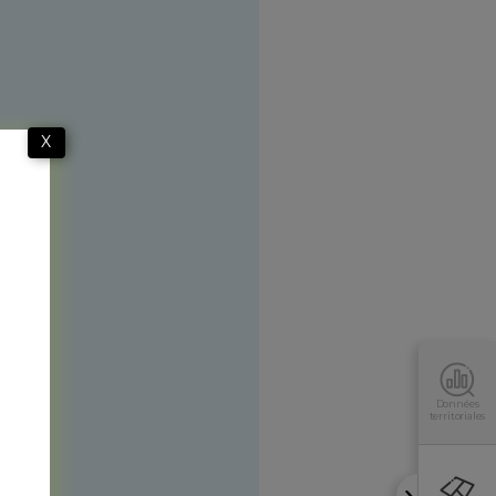
X
Données
territoriales
s