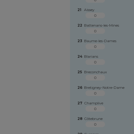
21
Aïssey
0
22
Battenans-les-Mines
0
23
Baume-les-Dames
0
24
Blarians
0
25
Breconchaux
0
26
Bretigney-Notre-Dame
0
27
Champlive
0
28
Côtebrune
0