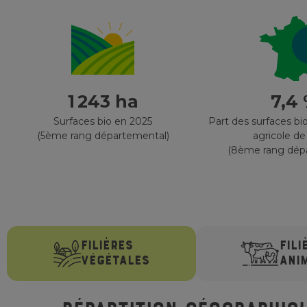
1 243 ha
7,4
Surfaces bio en 2025
Part des surfaces bio
(5ème rang départemental)
agricole de
(8ème rang dép
FILIÈRES
FILI
VÉGÉTALES
ANI