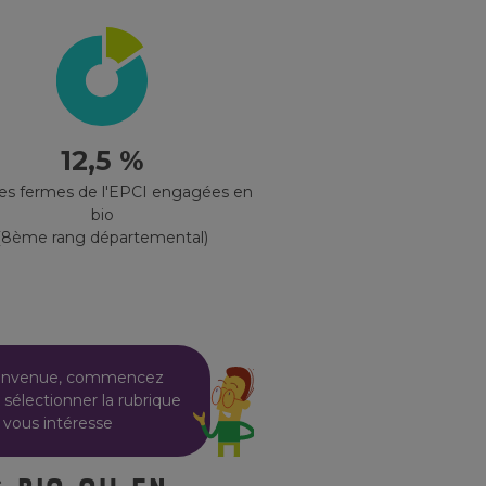
12,5 %
des fermes de l'EPCI engagées en
bio
(8ème rang départemental)
envenue, commencez
 sélectionner la rubrique
 vous intéresse