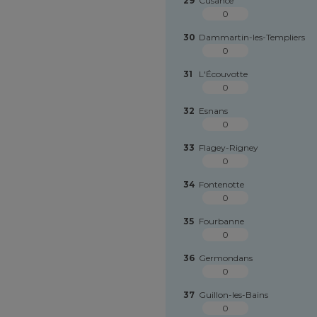
29
Cusance
0
30
Dammartin-les-Templiers
0
31
L'Écouvotte
0
32
Esnans
0
33
Flagey-Rigney
0
34
Fontenotte
0
35
Fourbanne
0
36
Germondans
0
37
Guillon-les-Bains
0