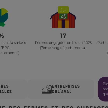
 %
17
 dans la surface
Fermes engagées en bio en 2025
Part 
 l'EPCI
(7ème rang départemental)
artemental)
Bi
ÈRES
ENTREPRISES
par
MALES
DE
L'AVAL
qui