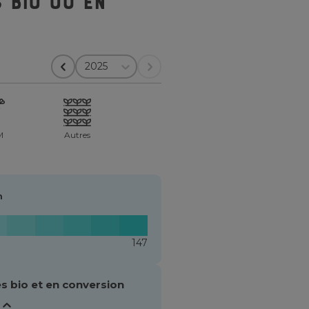
 bio ou en
2025
M
Autres
n
147
s bio et en conversion