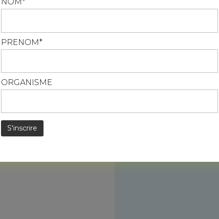
NOM*
0
En savoir plus
10
Baldenheim
0
PRENOM*
11
Ebersmunster
0
12
La Vancelle
0
ORGANISME