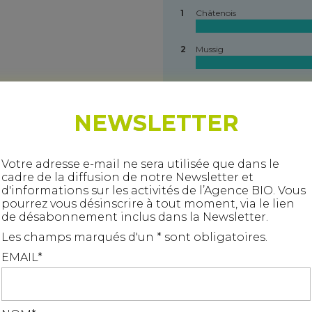
1
Châtenois
2
Mussig
3
Orschwiller
NEWSLETTER
4
Kintzheim
5
Scherwiller
Votre adresse e-mail ne sera utilisée que dans le
cadre de la diffusion de notre Newsletter et
d'informations sur les activités de l’Agence BIO. Vous
6
Sélestat
pourrez vous désinscrire à tout moment, via le lien
33,2
de désabonnement inclus dans la Newsletter.
7
Muttersholtz
Les champs marqués d'un * sont obligatoires.
S*
EMAIL*
8
Ebersheim
S*
Ce site utilise des cookies pour le suivi de fréquentation. Vou
9
Dieffenthal
devez accepter pour continuer
J'accepte
Je refuse