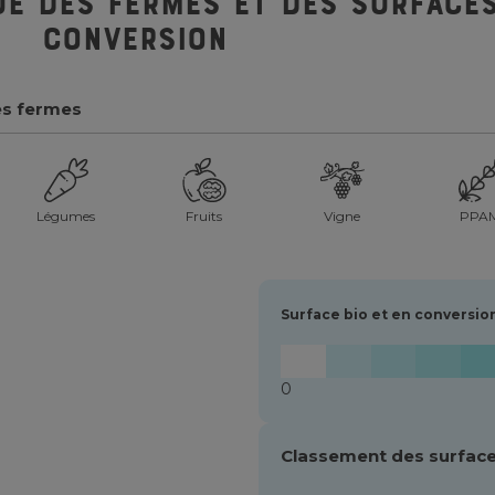
ue des fermes et des surfaces
conversion
es fermes
Légumes
Fruits
Vigne
PPA
Surface bio et en conversio
0
Classement des surface