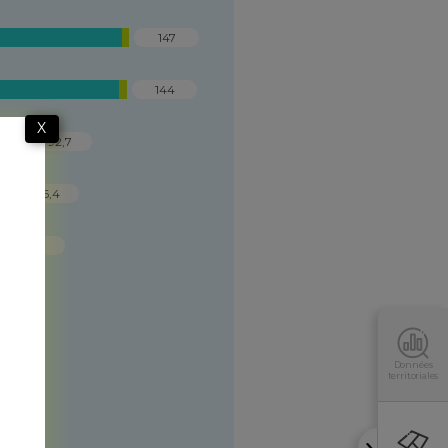
147
144
X
92,7
86,4
79,2
Données
territoriales
s