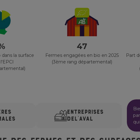
 %
47
 dans la surface
Fermes engagées en bio en 2025
Part 
 l'EPCI
(3ème rang départemental)
artemental)
Bi
ÈRES
ENTREPRISES
par
MALES
DE
L'AVAL
qui