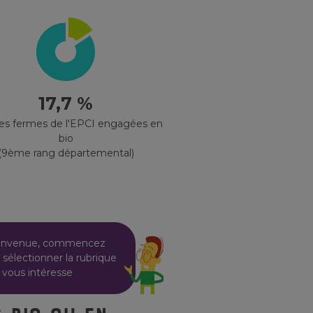
17,7 %
des fermes de l'EPCI engagées en
bio
(9ème rang départemental)
envenue, commencez
 sélectionner la rubrique
 vous intéresse