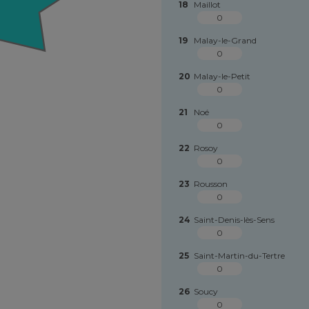
18
Maillot
0
19
Malay-le-Grand
0
20
Malay-le-Petit
0
21
Noé
0
22
Rosoy
0
23
Rousson
0
24
Saint-Denis-lès-Sens
0
25
Saint-Martin-du-Tertre
0
26
Soucy
0