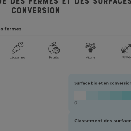
ue des fermes et des surfaces
conversion
es fermes
Légumes
Fruits
Vigne
PPA
Surface bio et en conversio
0
Classement des surface