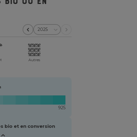
 bio ou en
2025
M
Autres
n
925
s bio et en conversion