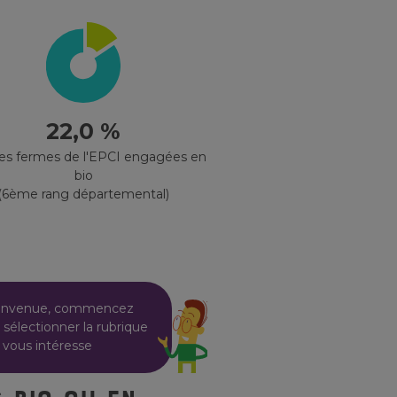
22,0 %
des fermes de l'EPCI engagées en
bio
(6ème rang départemental)
envenue, commencez
 sélectionner la rubrique
 vous intéresse