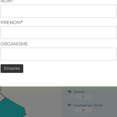
NOM*
S*
En savoir plus
10
Villiers-Louis
S*
PRENOM*
11
Paron
S*
12
Collemiers
S*
ORGANISME
13
Saint-Clément
S*
14
Armeau
0
15
Les Bordes
0
16
Saligny
0
17
Courtois-sur-Yonne
0