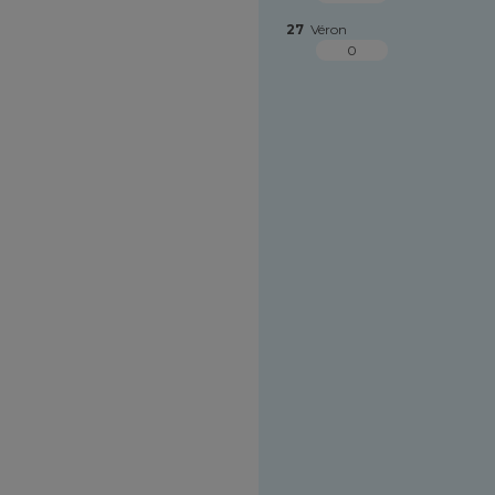
27
Véron
0