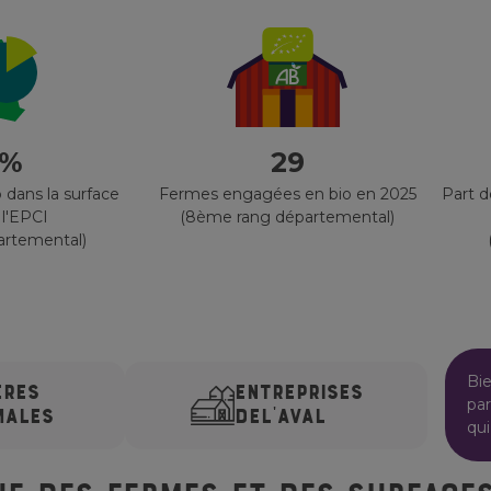
 %
29
 dans la surface
Fermes engagées en bio en 2025
Part 
 l'EPCI
(8ème rang départemental)
artemental)
Bi
ÈRES
ENTREPRISES
par
MALES
DE
L'AVAL
qui