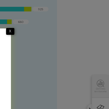
925
660
X
Données
territoriales
s