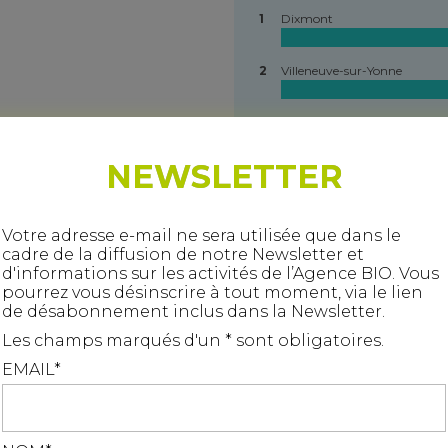
1
Dixmont
2
Villeneuve-sur-Yonne
3
Sens
123
NEWSLETTER
4
Étigny
114
5
Fontaine-la-Gaillarde
Votre adresse e-mail ne sera utilisée que dans le
S*
cadre de la diffusion de notre Newsletter et
d'informations sur les activités de l’Agence BIO. Vous
6
Marsangy
pourrez vous désinscrire à tout moment, via le lien
S*
de désabonnement inclus dans la Newsletter.
7
Gron
Les champs marqués d'un * sont obligatoires.
S*
EMAIL*
8
Voisines
S*
Ce site utilise des cookies pour le suivi de fréquentation. Vou
9
Passy
devez accepter pour continuer
J'accepte
Je refuse