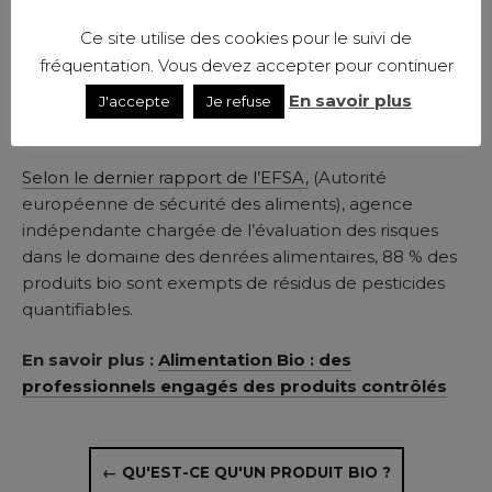
Certaines enquêtes ont pu déceler des traces de
Ce site utilise des cookies pour le suivi de
contaminants dans des aliments bios. Elles sont bien
fréquentation. Vous devez accepter pour continuer
sûr toutes inférieures aux Limites Maximales de
Résidus (LMR) fixées par la réglementation
En savoir plus
J'accepte
Je refuse
européenne.
Selon le dernier rapport de l’EFSA,
(Autorité
européenne de sécurité des aliments), agence
indépendante chargée de l’évaluation des risques
dans le domaine des denrées alimentaires, 88 % des
produits bio sont exempts de résidus de pesticides
quantifiables.
En savoir plus :
Alimentation Bio : des
professionnels engagés des produits contrôlés
← QU'EST-CE QU'UN PRODUIT BIO ?