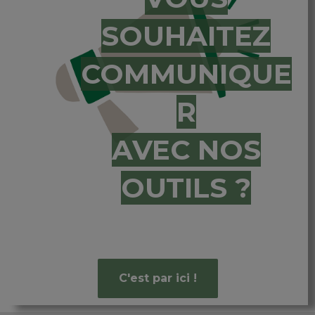
SOUHAITEZ
COMMUNIQUE
R
AVEC NOS
OUTILS ?
C'est par ici !