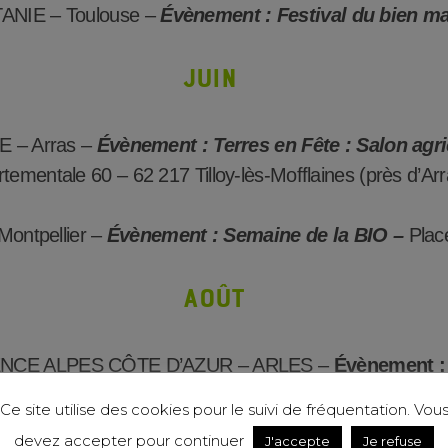
NIE – Toulouse –
Évènement : Festival du bien m
JUIN
 – Arras –
Évènement : Terres en Fête : Salon agri
tementale 60 – 62 217 Tilloy-lès-Mofflaines (près d’Arr
ntpellier –
Évènement : Semaine de la BIO –
Plac
Août
CE ALPES CÔTE D’AZUR – ARLES –
Évènement : 
Ce site utilise des cookies pour le suivi de fréquentation. Vou
SEPTEMBRE
devez accepter pour continuer
J'accepte
Je refuse