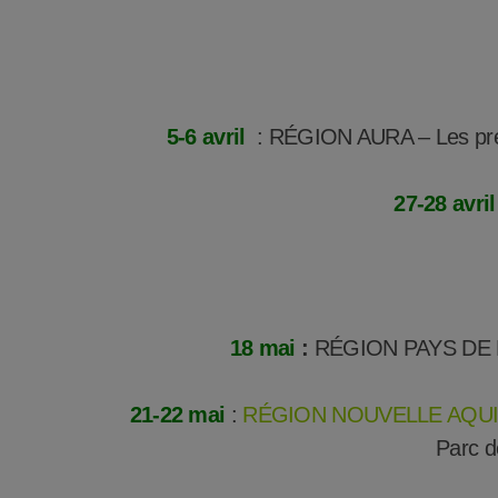
5-6 avril
: RÉGION AURA – Les prem
27-28 avril
18 mai
:
R
É
GION PAYS DE L
21-22 mai
:
RÉGION NOUVELLE AQUITA
Parc d