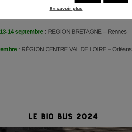
En savoir plus
ÉGION GRAND EST – Strasbourg –
Évènement : la
13-14 septembre
:
REGION BRETAGNE – Rennes
tembre
: R
É
GION CENTRE VAL DE LOIRE – Orléans 
le bio bus 2024