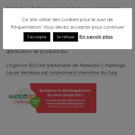
Natexbio Challenge est organisé pour la troisième
année consécutive par Natexbio, la fédération des
Ce site utilise des cookies pour le suivi de
entreprises de transformation et de distribution de
fréquentation. Vous devez accepter pour continuer
produits biologiques et écologiques, afin de soutenir
En savoir plus
et accompagner les projets en faveur de la bio et les
J'accepte
Je refuse
solutions innovantes liées à la transformation ou à la
distribution de produits bio.
L’Agence BIO est partenaire de Natexbio Challenge.
Laure Verdeau est notamment membre du Jury.