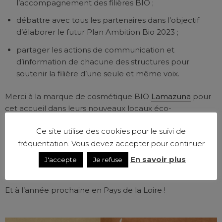
l’accompagnement des filières BIO ;
débattre avec tous les partenaires dans l’objectif
d’élaborer le futur Plan Ambition Bio 2023 ;
partager les actions de communication et
d’information de chacune des structures pour
soutenir la filière d’une seule et même voix.
Merci à la marque de cosmétique BIO
Lamazuna
pour
cet accueil dans leurs nouveaux locaux éco-
responsable au cœur de la Drôme !
Ce site utilise des cookies pour le suivi de
Merci également à Cluster BIO pour l’organisation de
fréquentation. Vous devez accepter pour continuer
ces temps forts formels et informels précieux pour le
En savoir plus
J'accepte
Je refuse
développement de la bio.
Et à l’année prochaine en Pays de la Loire !