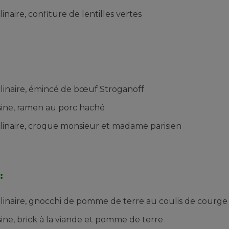
inaire, confiture de lentilles vertes
:
ulinaire, émincé de bœuf Stroganoff
isine, ramen au porc haché
ulinaire, croque monsieur et madame parisien
:
linaire,
gnocchi de pomme de terre au coulis de courge
sine,
brick à la viande et pomme de terre