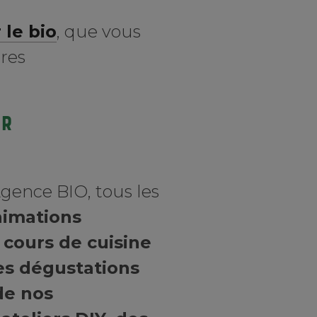
 le bio
, que vous
ires
er
Agence BIO, tous les
nimations
 cours de cuisine
es dégustations
de nos