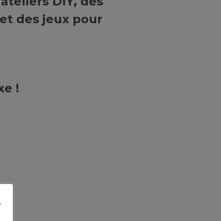
ateliers DIY, des
 et des jeux pour
jectif ?
xe !
s