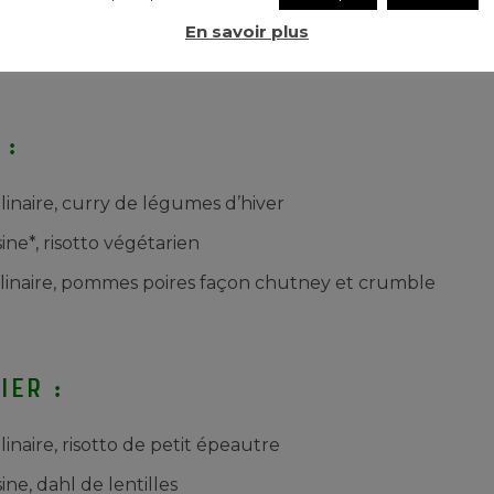
h : dégustation de produits bio
En savoir plus
 : ateliers DIY
 :
linaire, curry de légumes d’hiver
ine*, risotto végétarien
culinaire, pommes poires façon chutney et crumble
ier :
linaire, risotto de petit épeautre
ine, dahl de lentilles