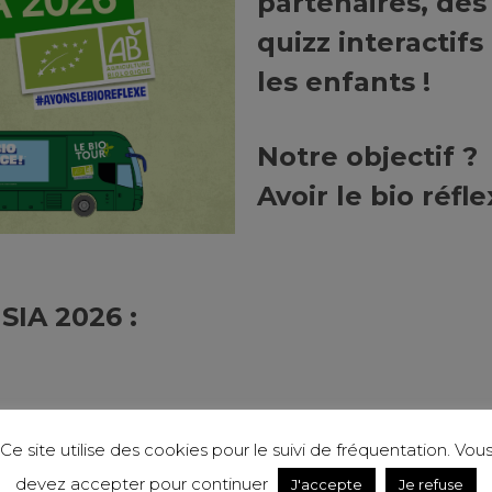
partenaires, des 
quizz interactifs
les enfants !
Notre ob
Avoir le bio réfle
SIA 2026 :
Ce site utilise des cookies pour le suivi de fréquentation. Vou
devez accepter pour continuer
J'accepte
Je refuse