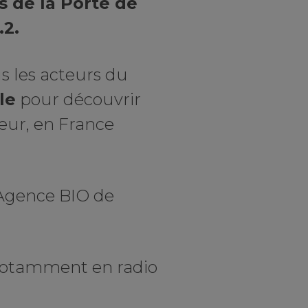
s de la Porte de
.2.
s les acteurs du
le
pour découvrir
eur, en France
l’Agence BIO de
otamment en radio