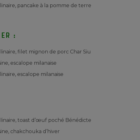
ulinaire, pancake à la pomme de terre
er :
linaire,
filet mignon de porc Char Siu
sine,
escalope milanaise
linaire, escalope milanaise
:
ulinaire, toast d’œuf poché Bénédicte
sine,
chakchouka d’hiver