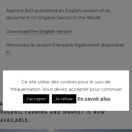
Agence BIO published an English version of its
document on Organic Sector in the World.
Download the English Version
Retrouvez la version Française également disponible
ici
Ce site utilise des cookies pour le suivi de
fréquentation. Vous devez accepter pour continuer
23 AVRIL 2020
En savoir plus
J'accepte
Je refuse
An English version of our publication on
Organic Farming and Market is now
available.