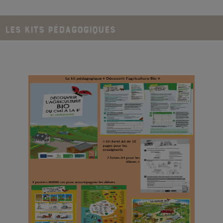
LES KITs PéDAGOGIQUEs