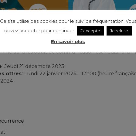
Ce site utilise des cookies pour le suivi de fréquentation. Vou
devez accepter pour continuer
J'accepte
Je refuse
e en concurrence ayant pour objet l’évaluation de l’im
En savoir plus
 de l’agriculture biologique et ses produits années 202
mme dans les outils de communication est « Cuisinons Pl
e
: Jeudi 21 décembre 2023
es offres
: Lundi 22 janvier 2024 – 12h00 (heure français
r 2024
ncurrence
hat