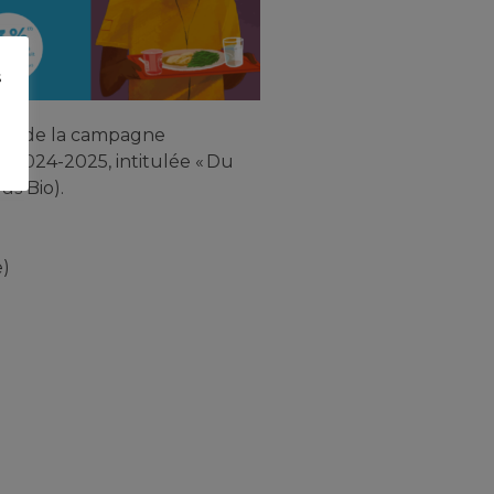
s
pact de la campagne
3-2024-2025, intitulée « Du
us Bio).
e)