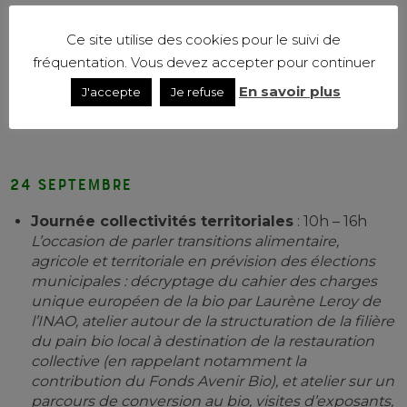
Ce site utilise des cookies pour le suivi de
fréquentation. Vous devez accepter pour continuer
En savoir plus
J'accepte
Je refuse
Le programme de l’Agence BIO
24 septembre
Journée collectivités territoriales
: 10h – 16h
L’occasion de parler transitions alimentaire,
agricole et territoriale en prévision des élections
municipales : décryptage du cahier des charges
unique européen de la bio par Laurène Leroy de
l’INAO, a
telier autour de la structuration de la filière
du pain bio local à destination de la restauration
collective (en rappelant notamment la
contribution du Fonds Avenir Bio), et a
telier sur un
parcours de conversion au bio, v
isites d’exposants,