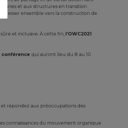
rsonnes et aux structures en transition
progresser ensemble vers la construction de
re et inclusive. À cette fin,
l’OWC2021
e conférence
qui auront lieu du 8 au 10
s et répondez aux préoccupations des
n des connaissances du mouvement organique