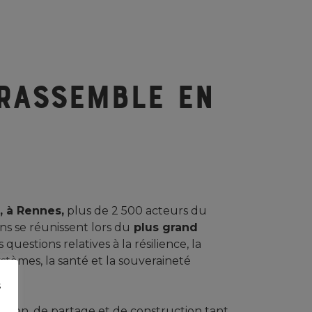
 rassemble en
, à Rennes,
plus de 2 500 acteurs du
ns se réunissent lors du
plus grand
questions relatives à la résilience, la
stèmes, la santé et la souveraineté
s
ation, de partage et de construction tant