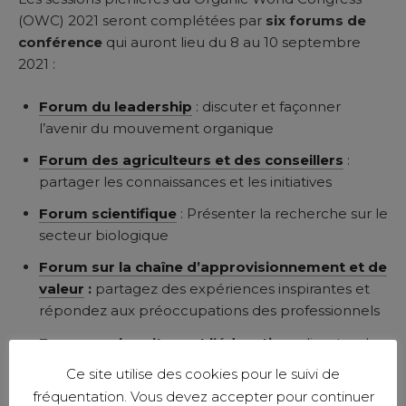
(OWC) 2021 seront complétées par
six forums de
conférence
qui auront lieu du 8 au 10 septembre
2021 :
Forum du leadership
: discuter et façonner
l’avenir du mouvement organique
Forum des agriculteurs et des conseillers
:
partager les connaissances et les initiatives
Forum scientifique
: Présenter la recherche sur le
secteur biologique
Forum sur la chaîne d’approvisionnement et de
valeur
:
partagez des expériences inspirantes et
répondez aux préoccupations des professionnels
Forum sur la culture et l’éducation
: discuter des
fondements philosophiques et de la gestion des
Ce site utilise des cookies pour le suivi de
connaissances du mouvement organique
fréquentation. Vous devez accepter pour continuer