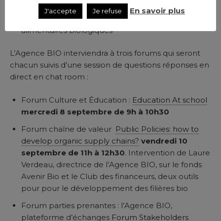
Forum des parties prenantes
: Promouvoir une
En savoir plus
J'accepte
Je refuse
approche multi-acteurs pour les systèmes
alimentaires biologiques
L’Agence BIO interviendra à trois forums qui seront
chacun suivis d’une session de questions réponses en
direct en chat room :
Forum Culture et Éducation :
Education At school
mercredi 8 septembre de 9h à 10h30
Forum chaîne de valeur
Public Policies: how to
develop organic supply chains?
vendredi 10
septembre de 11h à 12h30
. Intervention de Laure
Verdeau, directrice de l’Agence BIO, sur le fonds
Avenir Bio et le Club des financeurs, deux outils
pour pour le développement des filières bio
Forum parties prenantes : l’Agence BIO,
plateforme d’échanges
Forum Stakeholders