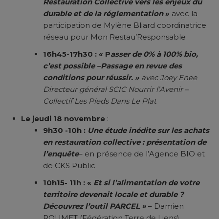
Restauration Collective vers les enjeux du
durable et de la réglementation
»
avec la
participation de Mylène Bliard coordinatrice
réseau pour Mon Restau’Responsable
16h45-17h30 : « P
asser de 0% à 100% bio,
c’est possible –
Passage en revue des
conditions pour réussir. »
avec Joey Enee
Directeur général SCIC Nourrir l’Avenir –
Collectif Les Pieds Dans Le Plat
Le jeudi 18 novembre
:
9h30 -10h :
Une étude inédite sur les achats
en restauration collective : présentation de
l’enquête
– en présence de l’Agence BIO et
de CKS Public
10h15- 11h : «
Et si l’alimentation de votre
territoire devenait locale et durable ?
Découvrez l’outil PARCEL »
– Damien
ROUMET (Fédération Terre de Liens)