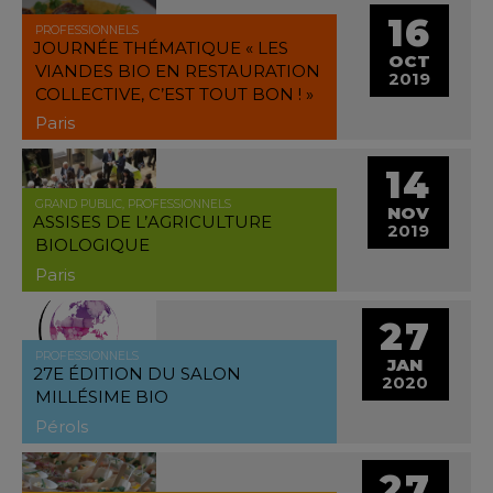
16
PROFESSIONNELS
JOURNÉE THÉMATIQUE « LES
OCT
VIANDES BIO EN RESTAURATION
2019
COLLECTIVE, C’EST TOUT BON ! »
Paris
14
GRAND PUBLIC, PROFESSIONNELS
NOV
ASSISES DE L’AGRICULTURE
2019
BIOLOGIQUE
Paris
27
PROFESSIONNELS
JAN
27E ÉDITION DU SALON
2020
MILLÉSIME BIO
Pérols
27