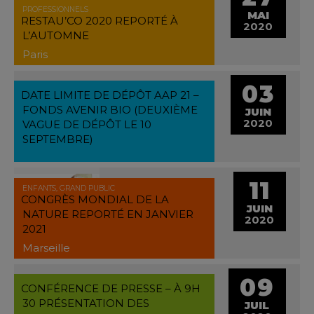
PROFESSIONNELS
MAI
RESTAU’CO 2020 REPORTÉ À
2020
L’AUTOMNE
Paris
03
DATE LIMITE DE DÉPÔT AAP 21 –
FONDS AVENIR BIO (DEUXIÈME
JUIN
2020
VAGUE DE DÉPÔT LE 10
SEPTEMBRE)
11
ENFANTS, GRAND PUBLIC
CONGRÈS MONDIAL DE LA
JUIN
NATURE REPORTÉ EN JANVIER
2020
2021
Marseille
09
CONFÉRENCE DE PRESSE – À 9H
30 PRÉSENTATION DES
JUIL