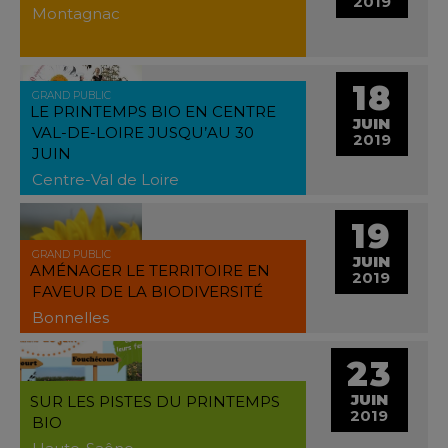
2019
Montagnac
18
GRAND PUBLIC
LE PRINTEMPS BIO EN CENTRE
JUIN
VAL-DE-LOIRE JUSQU’AU 30
2019
JUIN
Centre-Val de Loire
19
GRAND PUBLIC
JUIN
AMÉNAGER LE TERRITOIRE EN
2019
FAVEUR DE LA BIODIVERSITÉ
Bonnelles
23
JUIN
SUR LES PISTES DU PRINTEMPS
2019
BIO